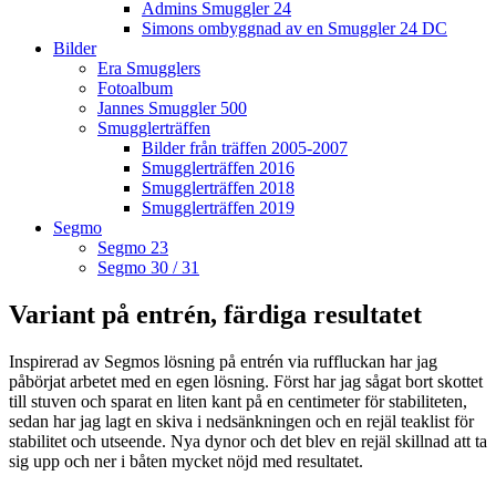
Admins Smuggler 24
Simons ombyggnad av en Smuggler 24 DC
Bilder
Era Smugglers
Fotoalbum
Jannes Smuggler 500
Smugglerträffen
Bilder från träffen 2005-2007
Smugglerträffen 2016
Smugglerträffen 2018
Smugglerträffen 2019
Segmo
Segmo 23
Segmo 30 / 31
Variant på entrén, färdiga resultatet
Inspirerad av Segmos lösning på entrén via ruffluckan har jag
påbörjat arbetet med en egen lösning. Först har jag sågat bort skottet
till stuven och sparat en liten kant på en centimeter för stabiliteten,
sedan har jag lagt en skiva i nedsänkningen och en rejäl teaklist för
stabilitet och utseende. Nya dynor och det blev en rejäl skillnad att ta
sig upp och ner i båten mycket nöjd med resultatet.