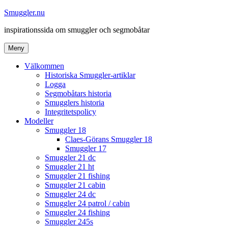
Hoppa
Smuggler.nu
till
inspirationssida om smuggler och segmobåtar
innehåll
Meny
Välkommen
Historiska Smuggler-artiklar
Logga
Segmobåtars historia
Smugglers historia
Integritetspolicy
Modeller
Smuggler 18
Claes-Görans Smuggler 18
Smuggler 17
Smuggler 21 dc
Smuggler 21 ht
Smuggler 21 fishing
Smuggler 21 cabin
Smuggler 24 dc
Smuggler 24 patrol / cabin
Smuggler 24 fishing
Smuggler 245s