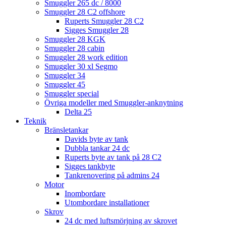
Smuggler 265 dc / 8000
Smuggler 28 C2 offshore
Ruperts Smuggler 28 C2
Sigges Smuggler 28
Smuggler 28 KGK
Smuggler 28 cabin
Smuggler 28 work edition
Smuggler 30 xl Segmo
Smuggler 34
Smuggler 45
Smuggler special
Övriga modeller med Smuggler-anknytning
Delta 25
Teknik
Bränsletankar
Davids byte av tank
Dubbla tankar 24 dc
Ruperts byte av tank på 28 C2
Sigges tankbyte
Tankrenovering på admins 24
Motor
Inombordare
Utombordare installationer
Skrov
24 dc med luftsmörjning av skrovet