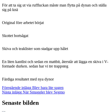
För att ta sig ut via ruffluckan måste man flytta på dynan och ställa
sig på knä
Original före arbetet börjat
Skottet bortsågat
Skiva och teaklister som stadgar upp hålet
En liten kantlist och sedan en mattbit, återstår att lägga en skiva i V-
formade durken. sedan har vi tre trappsteg
Färdiga resultatet med nya dynor
Inläggsnavigering
Föregående
Föregående inlägg
Blev bara lite sugen
inlägg
Nästa
Nästa inlägg
När Smuggler blev Segmo
inlägg
Senaste bilden