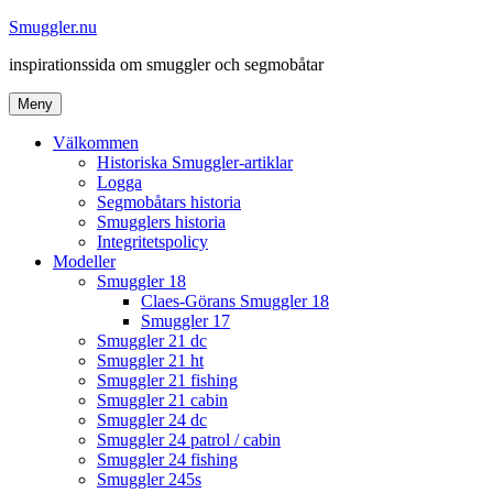
Hoppa
Smuggler.nu
till
inspirationssida om smuggler och segmobåtar
innehåll
Meny
Välkommen
Historiska Smuggler-artiklar
Logga
Segmobåtars historia
Smugglers historia
Integritetspolicy
Modeller
Smuggler 18
Claes-Görans Smuggler 18
Smuggler 17
Smuggler 21 dc
Smuggler 21 ht
Smuggler 21 fishing
Smuggler 21 cabin
Smuggler 24 dc
Smuggler 24 patrol / cabin
Smuggler 24 fishing
Smuggler 245s