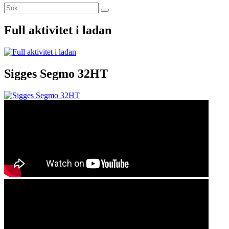
Sök
Sök
efter:
Full aktivitet i ladan
Sigges Segmo 32HT