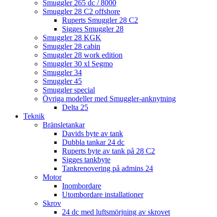
Smuggler 265 dc / 8000
Smuggler 28 C2 offshore
Ruperts Smuggler 28 C2
Sigges Smuggler 28
Smuggler 28 KGK
Smuggler 28 cabin
Smuggler 28 work edition
Smuggler 30 xl Segmo
Smuggler 34
Smuggler 45
Smuggler special
Övriga modeller med Smuggler-anknytning
Delta 25
Teknik
Bränsletankar
Davids byte av tank
Dubbla tankar 24 dc
Ruperts byte av tank på 28 C2
Sigges tankbyte
Tankrenovering på admins 24
Motor
Inombordare
Utombordare installationer
Skrov
24 dc med luftsmörjning av skrovet