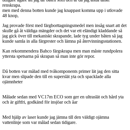
renskrapa.
men med denna botten kunde jag knappast komma upp i utlovade
48 knop,
Jag provade först med färgborttagningsmedel men insåg snart att det
skulle gå åt väldiga mängder och det var ett eländigt kladdande så
jag gick över till mekaniskt skrapande, lade tyg under båten så jag
kunde samla in alla färgrester och lämna på återvinningsstationen.
Kan rekommendera Bahco färgskrapa men man måste rundpolera
yttersta spetsarna på skrapan så man inte gör repor.
Då botten var målad med tvåkomponents primer lät jag den sitta
kvar men slipade den till en superslät yta och spacklade alla
ojämnheter
Målade sedan med VC17m ECO som ger en ultraslät och hård yta
och är giftfri, godkänd för insjöar och åar
Med hjälp av laser kunde jag jämna till den väldigt ojämna
vattenlinje som var målad sedan tidigare.