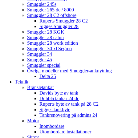
Smuggler 245s
Smuggler 265 dc / 8000
Smuggler 28 C2 offshore
Ruperts Smuggler 28 C2
Sigges Smuggler 28
Smuggler 28 KGK
Smuggler 28 cabin
Smuggler 28 work edition
Smuggler 30 xl Segmo
Smuggler 34
Smuggler 45
Smuggler special
Övriga modeller med Smuggler-anknytning
Delta 25
Teknik
Bränsletankar
Davids byte av tank
Dubbla tankar 24 dc
Ruperts byte av tank på 28 C2
Sigges tankbyte
Tankrenovering på admins 24
Motor
Inombordare
Utombordare installationer
Skrov