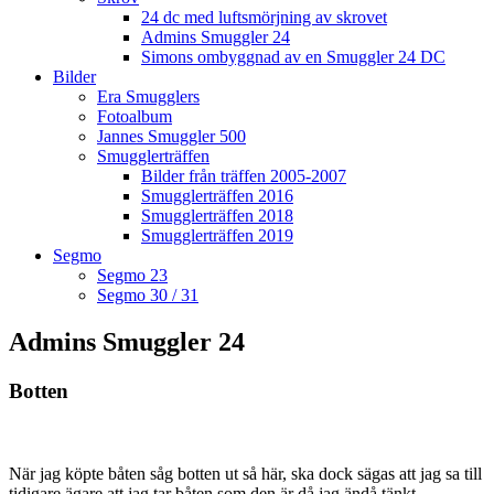
24 dc med luftsmörjning av skrovet
Admins Smuggler 24
Simons ombyggnad av en Smuggler 24 DC
Bilder
Era Smugglers
Fotoalbum
Jannes Smuggler 500
Smugglerträffen
Bilder från träffen 2005-2007
Smugglerträffen 2016
Smugglerträffen 2018
Smugglerträffen 2019
Segmo
Segmo 23
Segmo 30 / 31
Admins Smuggler 24
Botten
När jag köpte båten såg botten ut så här, ska dock sägas att jag sa till
tidigare ägare att jag tar båten som den är då jag ändå tänkt