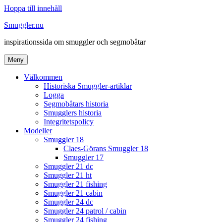
Hoppa till innehåll
Smuggler.nu
inspirationssida om smuggler och segmobåtar
Meny
Välkommen
Historiska Smuggler-artiklar
Logga
Segmobåtars historia
Smugglers historia
Integritetspolicy
Modeller
Smuggler 18
Claes-Görans Smuggler 18
Smuggler 17
Smuggler 21 dc
Smuggler 21 ht
Smuggler 21 fishing
Smuggler 21 cabin
Smuggler 24 dc
Smuggler 24 patrol / cabin
Smuggler 24 fishing