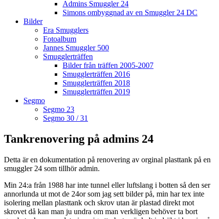
Admins Smuggler 24
Simons ombyggnad av en Smuggler 24 DC
Bilder
Era Smugglers
Fotoalbum
Jannes Smuggler 500
Smugglerträffen
Bilder från träffen 2005-2007
Smugglerträffen 2016
Smugglerträffen 2018
Smugglerträffen 2019
Segmo
Segmo 23
Segmo 30 / 31
Tankrenovering på admins 24
Detta är en dokumentation på renovering av orginal plasttank på en
smuggler 24 som tillhör admin.
Min 24:a från 1988 har inte tunnel eller luftslang i botten så den ser
annorlunda ut mot de 24or som jag sett bilder på, min har tex inte
isolering mellan plasttank och skrov utan är plastad direkt mot
skrovet då kan man ju undra om man verkligen behöver ta bort