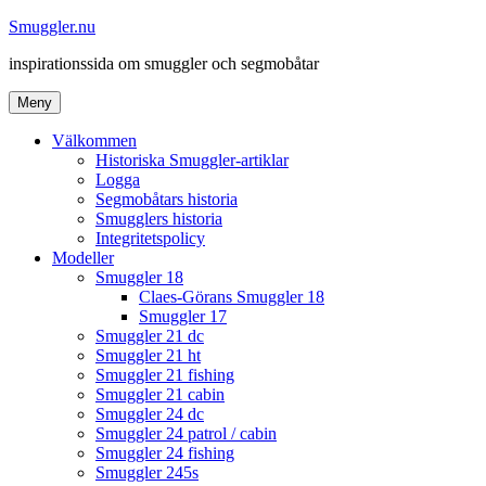
Hoppa
Smuggler.nu
till
inspirationssida om smuggler och segmobåtar
innehåll
Meny
Välkommen
Historiska Smuggler-artiklar
Logga
Segmobåtars historia
Smugglers historia
Integritetspolicy
Modeller
Smuggler 18
Claes-Görans Smuggler 18
Smuggler 17
Smuggler 21 dc
Smuggler 21 ht
Smuggler 21 fishing
Smuggler 21 cabin
Smuggler 24 dc
Smuggler 24 patrol / cabin
Smuggler 24 fishing
Smuggler 245s