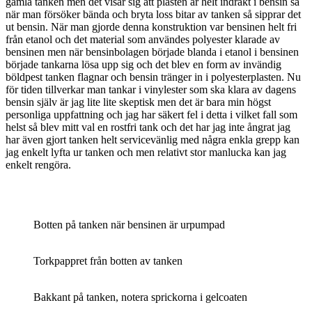
gamla tanken men det visar sig att plasten är helt indräkt i bensin så
när man försöker bända och bryta loss bitar av tanken så sipprar det
ut bensin. När man gjorde denna konstruktion var bensinen helt fri
från etanol och det material som användes polyester klarade av
bensinen men när bensinbolagen började blanda i etanol i bensinen
började tankarna lösa upp sig och det blev en form av invändig
böldpest tanken flagnar och bensin tränger in i polyesterplasten. Nu
för tiden tillverkar man tankar i vinylester som ska klara av dagens
bensin själv är jag lite lite skeptisk men det är bara min högst
personliga uppfattning och jag har säkert fel i detta i vilket fall som
helst så blev mitt val en rostfri tank och det har jag inte ångrat jag
har även gjort tanken helt servicevänlig med några enkla grepp kan
jag enkelt lyfta ur tanken och men relativt stor manlucka kan jag
enkelt rengöra.
Botten på tanken när bensinen är urpumpad
Torkpappret från botten av tanken
Bakkant på tanken, notera sprickorna i gelcoaten