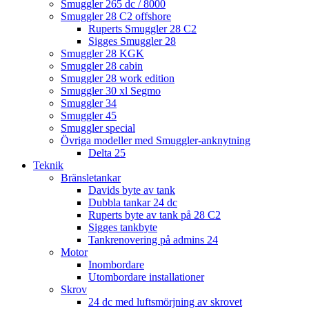
Smuggler 265 dc / 8000
Smuggler 28 C2 offshore
Ruperts Smuggler 28 C2
Sigges Smuggler 28
Smuggler 28 KGK
Smuggler 28 cabin
Smuggler 28 work edition
Smuggler 30 xl Segmo
Smuggler 34
Smuggler 45
Smuggler special
Övriga modeller med Smuggler-anknytning
Delta 25
Teknik
Bränsletankar
Davids byte av tank
Dubbla tankar 24 dc
Ruperts byte av tank på 28 C2
Sigges tankbyte
Tankrenovering på admins 24
Motor
Inombordare
Utombordare installationer
Skrov
24 dc med luftsmörjning av skrovet