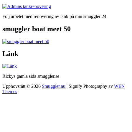
Följ arbetet med renovering av tank på min smuggler 24
smuggler boat meet 50
Länk
Rickys gamla sida smuggler.se
Upphovsrätt © 2026
Smuggler.nu
|
Signify Photography av
WEN
Themes
Rulla
upp