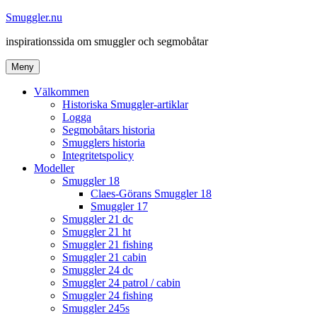
Hoppa
Smuggler.nu
till
inspirationssida om smuggler och segmobåtar
innehåll
Meny
Välkommen
Historiska Smuggler-artiklar
Logga
Segmobåtars historia
Smugglers historia
Integritetspolicy
Modeller
Smuggler 18
Claes-Görans Smuggler 18
Smuggler 17
Smuggler 21 dc
Smuggler 21 ht
Smuggler 21 fishing
Smuggler 21 cabin
Smuggler 24 dc
Smuggler 24 patrol / cabin
Smuggler 24 fishing
Smuggler 245s