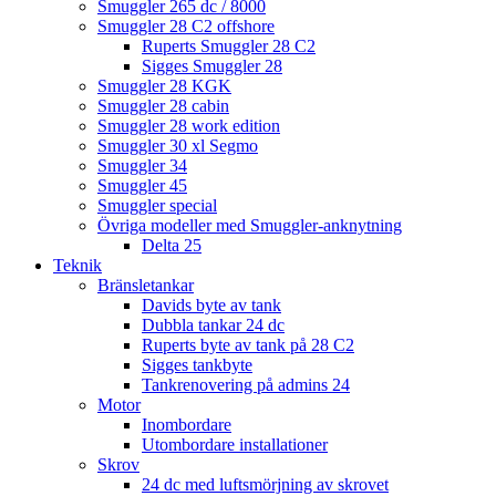
Smuggler 265 dc / 8000
Smuggler 28 C2 offshore
Ruperts Smuggler 28 C2
Sigges Smuggler 28
Smuggler 28 KGK
Smuggler 28 cabin
Smuggler 28 work edition
Smuggler 30 xl Segmo
Smuggler 34
Smuggler 45
Smuggler special
Övriga modeller med Smuggler-anknytning
Delta 25
Teknik
Bränsletankar
Davids byte av tank
Dubbla tankar 24 dc
Ruperts byte av tank på 28 C2
Sigges tankbyte
Tankrenovering på admins 24
Motor
Inombordare
Utombordare installationer
Skrov
24 dc med luftsmörjning av skrovet