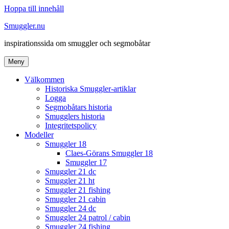
Hoppa till innehåll
Smuggler.nu
inspirationssida om smuggler och segmobåtar
Meny
Välkommen
Historiska Smuggler-artiklar
Logga
Segmobåtars historia
Smugglers historia
Integritetspolicy
Modeller
Smuggler 18
Claes-Görans Smuggler 18
Smuggler 17
Smuggler 21 dc
Smuggler 21 ht
Smuggler 21 fishing
Smuggler 21 cabin
Smuggler 24 dc
Smuggler 24 patrol / cabin
Smuggler 24 fishing