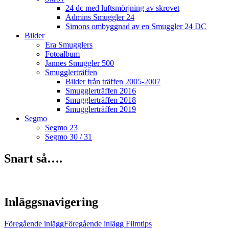
24 dc med luftsmörjning av skrovet
Admins Smuggler 24
Simons ombyggnad av en Smuggler 24 DC
Bilder
Era Smugglers
Fotoalbum
Jannes Smuggler 500
Smugglerträffen
Bilder från träffen 2005-2007
Smugglerträffen 2016
Smugglerträffen 2018
Smugglerträffen 2019
Segmo
Segmo 23
Segmo 30 / 31
Snart så….
Inläggsnavigering
Föregående inlägg
Föregående inlägg
Filmtips