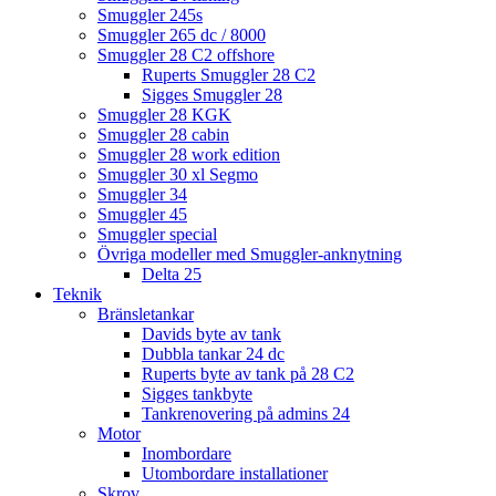
Smuggler 245s
Smuggler 265 dc / 8000
Smuggler 28 C2 offshore
Ruperts Smuggler 28 C2
Sigges Smuggler 28
Smuggler 28 KGK
Smuggler 28 cabin
Smuggler 28 work edition
Smuggler 30 xl Segmo
Smuggler 34
Smuggler 45
Smuggler special
Övriga modeller med Smuggler-anknytning
Delta 25
Teknik
Bränsletankar
Davids byte av tank
Dubbla tankar 24 dc
Ruperts byte av tank på 28 C2
Sigges tankbyte
Tankrenovering på admins 24
Motor
Inombordare
Utombordare installationer
Skrov