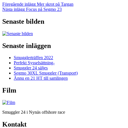
Inläggsnavigering
Föregående
Föregående inlägg
Mer skrot på Targan
inlägg
Nästa
Nästa inlägg
Focus på Segmo 23
inlägg
Senaste bilden
Senaste inläggen
Smugglerträffen 2022
Perfekt Sysselsättning-
Smuggler 24 säljes
Segmo 30XL Smuggler (Transport)
Ännu en 21 HT till samlingen
Film
Smuggler 24 i Nynäs offshore race
Kontakt