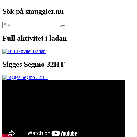
Sök på smuggler.nu
Sök
Sök
efter:
Full aktivitet i ladan
Sigges Segmo 32HT