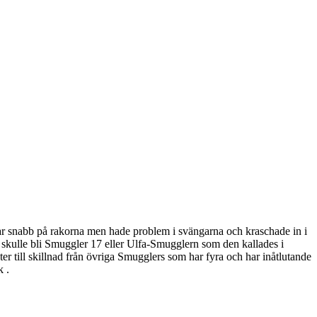
 var snabb på rakorna men hade problem i svängarna och kraschade in i
 skulle bli Smuggler 17 eller Ulfa-Smugglern som den kallades i
er till skillnad från övriga Smugglers som har fyra och har inåtlutande
k .