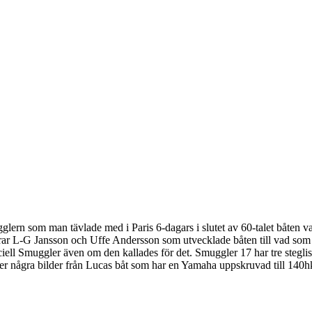
gglern som man tävlade med i Paris 6-dagars i slutet av 60-talet båten
herrar L-G Jansson och Uffe Andersson som utvecklade båten till vad som
ciell Smuggler även om den kallades för det. Smuggler 17 har tre steglist
jer några bilder från Lucas båt som har en Yamaha uppskruvad till 140h