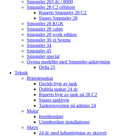
Smuggler 265 dc / 8000
Smuggler 28 C2 offshore
Ruperts Smuggler 28 C2
Sigges Smuggler 28
Smuggler 28 KGK
Smuggler 28 cabin
Smuggler 28 work edition
Smuggler 30 xl Segmo
Smuggler 34
Smuggler 45
Smuggler special
Övriga modeller med Smuggler-anknytning
Delta 25
Teknik
Bränsletankar
Davids byte av tank
Dubbla tankar 24 dc
Ruperts byte av tank på 28 C2
Sigges tankbyte
Tankrenovering på admins 24
Motor
Inombordare
Utombordare installationer
Skrov
24 dc med luftsmörjning av skrovet