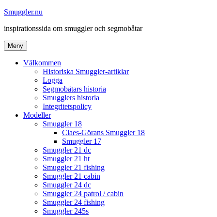
Hoppa
Smuggler.nu
till
inspirationssida om smuggler och segmobåtar
innehåll
Meny
Välkommen
Historiska Smuggler-artiklar
Logga
Segmobåtars historia
Smugglers historia
Integritetspolicy
Modeller
Smuggler 18
Claes-Görans Smuggler 18
Smuggler 17
Smuggler 21 dc
Smuggler 21 ht
Smuggler 21 fishing
Smuggler 21 cabin
Smuggler 24 dc
Smuggler 24 patrol / cabin
Smuggler 24 fishing
Smuggler 245s