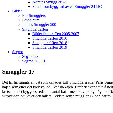
Admins Smuggler 24
Simons ombyggnad av en Smuggler 24 DC
Bilder
Era Smugglers
Fotoalbum
Jannes Smuggler 500
Smugglerträffen
Bilder från träffen 2005-2007
Smugglerträffen 2016
Smugglerträffen 2018
Smugglerträffen 2019
Segmo
Segmo 23
Segmo 30 / 31
Smuggler 17
Det lär ha funnits en båt som kallades Lill-Smugglern eller Paris-Smu
kajen som efter det blev kallad Svensk-kajen. Efter det var det två 
kretsarna det byggdes sedan ett antal båtar men blev aldrig någon offi
skrovsidor. Nu lever den iallafall vidare som Smuggler 17 och här föl