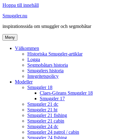
Hoppa till innehåll
Smuggler.nu
inspirationssida om smuggler och segmobåtar
Meny
Välkommen
Historiska Smuggler-artiklar
Logga
Segmobåtars historia
Smugglers historia
Integritetspolicy
Modeller
Smuggler 18
Claes-Görans Smuggler 18
Smuggler 17
Smuggler 21 dc
Smuggler 21 ht
Smuggler 21 fishing
Smuggler 21 cabin
Smuggler 24 dc
Smuggler 24 patrol / cabin
Smuggler 24 fishing