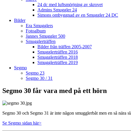
24 dc med luftsmörjning av skrovet
Admins Smuggler 24
Simons ombyggnad av en Smuggler 24 DC
Bilder
Era Smugglers
Fotoalbum
Jannes Smuggler 500
Smugglerträffen
Bilder från träffen 2005-2007
Smugglerträffen 2016
Smugglerträffen 2018
Smugglerträffen 2019
Segmo
Segmo 23
Segmo 30 / 31
Segmo 30 får vara med på ett hörn
Segmo 30 och Segmo 31 är inte någon smugglerbåt men en så nära slä
Se Segmo sidan här>