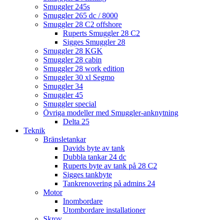
Smuggler 245s
Smuggler 265 dc / 8000
Smuggler 28 C2 offshore
Ruperts Smuggler 28 C2
Sigges Smuggler 28
Smuggler 28 KGK
Smuggler 28 cabin
Smuggler 28 work edition
Smuggler 30 xl Segmo
Smuggler 34
Smuggler 45
Smuggler special
Övriga modeller med Smuggler-anknytning
Delta 25
Teknik
Bränsletankar
Davids byte av tank
Dubbla tankar 24 dc
Ruperts byte av tank på 28 C2
Sigges tankbyte
Tankrenovering på admins 24
Motor
Inombordare
Utombordare installationer
Skrov