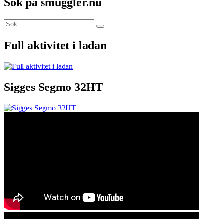
Sök på smuggler.nu
Sök
Sök
efter:
Full aktivitet i ladan
Sigges Segmo 32HT