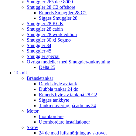
Smuggler 265 dc / 8000
Smuggler 28 C2 offshore
Ruperts Smuggler 28 C2
Sigges Smuggler 28
Smuggler 28 KGK
Smuggler 28 cabin
Smuggler 28 work edition
Smuggler 30 xl Segmo
Smuggler 34
Smuggler 45
Smuggler special
Övriga modeller med Smuggler-anknytning
Delta 25
Teknik
Bränsletankar
Davids byte av tank
Dubbla tankar 24 dc
Ruperts byte av tank på 28 C2
Sigges tankbyte
Tankrenovering på admins 24
Motor
Inombordare
Utombordare installationer
Skrov
24 dc med luftsmörjning av skrovet