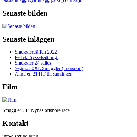
Nästa inlägg
Nytt inlägg på köp och sälj!
inlägg
Senaste bilden
Senaste inläggen
Smugglerträffen 2022
Perfekt Sysselsättning-
Smuggler 24 säljes
Segmo 30XL Smuggler (Transport)
Ännu en 21 HT till samlingen
Film
Smuggler 24 i Nynäs offshore race
Kontakt
info@smuggler.nu