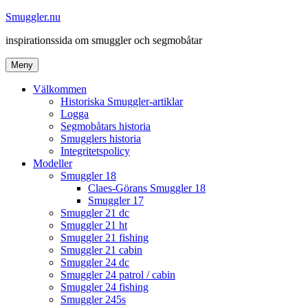
Hoppa
Smuggler.nu
till
inspirationssida om smuggler och segmobåtar
innehåll
Meny
Välkommen
Historiska Smuggler-artiklar
Logga
Segmobåtars historia
Smugglers historia
Integritetspolicy
Modeller
Smuggler 18
Claes-Görans Smuggler 18
Smuggler 17
Smuggler 21 dc
Smuggler 21 ht
Smuggler 21 fishing
Smuggler 21 cabin
Smuggler 24 dc
Smuggler 24 patrol / cabin
Smuggler 24 fishing
Smuggler 245s