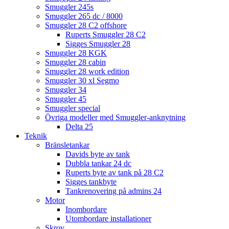
Smuggler 245s
Smuggler 265 dc / 8000
Smuggler 28 C2 offshore
Ruperts Smuggler 28 C2
Sigges Smuggler 28
Smuggler 28 KGK
Smuggler 28 cabin
Smuggler 28 work edition
Smuggler 30 xl Segmo
Smuggler 34
Smuggler 45
Smuggler special
Övriga modeller med Smuggler-anknytning
Delta 25
Teknik
Bränsletankar
Davids byte av tank
Dubbla tankar 24 dc
Ruperts byte av tank på 28 C2
Sigges tankbyte
Tankrenovering på admins 24
Motor
Inombordare
Utombordare installationer
Skrov