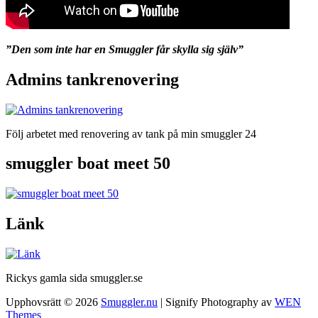
”Den som inte har en Smuggler får skylla sig själv”
Admins tankrenovering
Följ arbetet med renovering av tank på min smuggler 24
smuggler boat meet 50
Länk
Rickys gamla sida smuggler.se
Upphovsrätt © 2026
Smuggler.nu
|
Signify Photography av
WEN
Themes