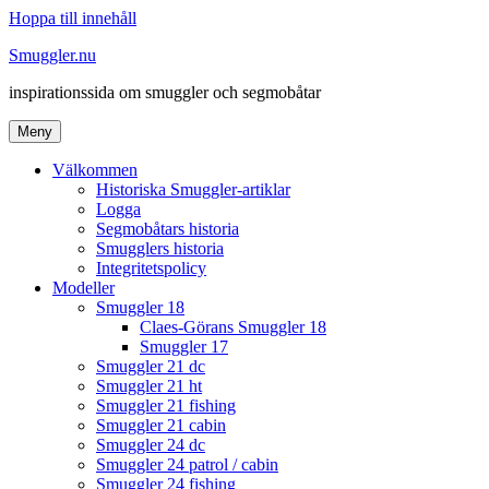
Hoppa till innehåll
Smuggler.nu
inspirationssida om smuggler och segmobåtar
Meny
Välkommen
Historiska Smuggler-artiklar
Logga
Segmobåtars historia
Smugglers historia
Integritetspolicy
Modeller
Smuggler 18
Claes-Görans Smuggler 18
Smuggler 17
Smuggler 21 dc
Smuggler 21 ht
Smuggler 21 fishing
Smuggler 21 cabin
Smuggler 24 dc
Smuggler 24 patrol / cabin
Smuggler 24 fishing