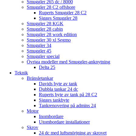
Smuggler 265 dc / 8000
Smuggler 28 C2 offshore
Ruperts Smuggler 28 C2
Sigges Smuggler 28
Smuggler 28 KGK
Smuggler 28 cabin
Smuggler 28 work edition
Smuggler 30 xl Segmo
Smuggler 34
Smuggler 45
Smuggler special
Övriga modeller med Smuggler-anknytning
Delta 25
Teknik
Bränsletankar
Davids byte av tank
Dubbla tankar 24 dc
Ruperts byte av tank på 28 C2
Sigges tankbyte
Tankrenovering på admins 24
Motor
Inombordare
Utombordare installationer
Skrov
24 dc med luftsmörjning av skrovet