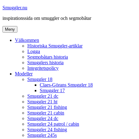
Hoppa
Smuggler.nu
till
inspirationssida om smuggler och segmobåtar
innehåll
Meny
Välkommen
Historiska Smuggler-artiklar
Logga
Segmobåtars historia
Smugglers historia
Integritetspolicy
Modeller
Smuggler 18
Claes-Görans Smuggler 18
Smuggler 17
Smuggler 21 dc
Smuggler 21 ht
Smuggler 21 fishing
Smuggler 21 cabin
Smuggler 24 dc
Smuggler 24 patrol / cabin
Smuggler 24 fishing
Smuggler 245s