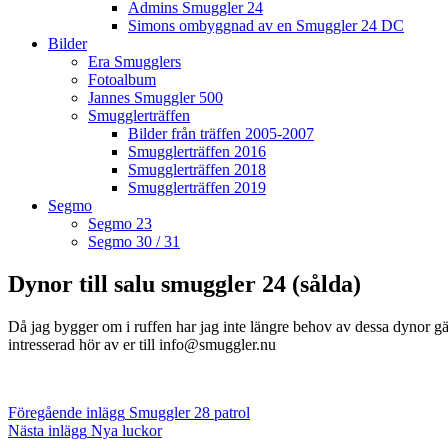
Admins Smuggler 24
Simons ombyggnad av en Smuggler 24 DC
Bilder
Era Smugglers
Fotoalbum
Jannes Smuggler 500
Smugglerträffen
Bilder från träffen 2005-2007
Smugglerträffen 2016
Smugglerträffen 2018
Smugglerträffen 2019
Segmo
Segmo 23
Segmo 30 / 31
Dynor till salu smuggler 24 (sålda)
Då jag bygger om i ruffen har jag inte längre behov av dessa dynor gäl
intresserad hör av er till info@smuggler.nu
Inläggsnavigering
Föregående
Föregående inlägg
Smuggler 28 patrol
inlägg
Nästa
Nästa inlägg
Nya luckor
inlägg